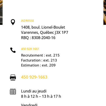
ADRESSE

1408, boul. Lionel-Boulet
Varennes, Québec J3X 1P7
RBQ : 8308-2040-16
450 929-1661

Recrutement : ext. 215
Facturation : ext. 213
Estimation : ext. 209
450 929-1663


Lundi au jeudi
8 h à 12 h – 13 h à 17 h
Vendredi